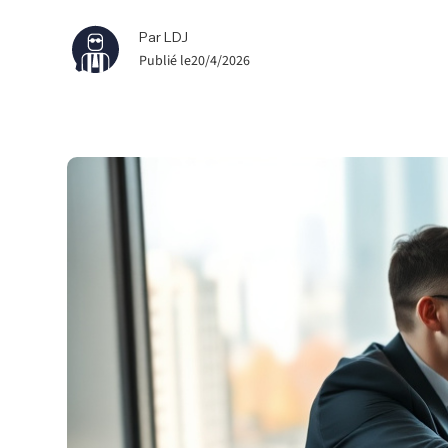
Sport et associations
Avocat droit du sport
Par LDJ
Entreprises
Publié le
20/4/2026
Avocat droit affaires
Avocat droit fiscal
Avocat droit sociétés