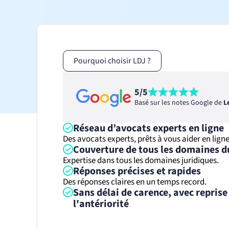
Sport et associations
Avocat droit du sport
Entreprises
Avocat droit affaires
Avocat droit fiscal
Pourquoi choisir LDJ ?
Avocat droit sociétés
5/5
Basé sur les notes Google de
L
Réseau d’avocats experts en ligne
Des avocats experts, prêts à vous aider en ligne
Couverture de tous les domaines d
Expertise dans tous les domaines juridiques.
Réponses précises et rapides
Des réponses claires en un temps record.
Sans délai de carence, avec reprise
l'antériorité