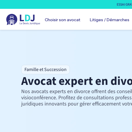
ESSAI GRA
Choisir son avocat
Litiges / Démarches
Automobile
Famille et Succession
Avocat droit automobile
Avocat expert en div
Avocat droit transports
Famille
Avocat droit des mineurs
Nos avocats experts en divorce offrent des consei
Avocat droit famille
visioconférence. Profitez de consultations profess
Avocat expert divorce
juridiques innovants pour gérer efficacement votr
Avocat protection données
Travail
Avocat droit sécurité sociale
Avocat droit du travail