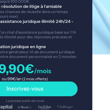
Naturalisation
usqu'à 100 000€.
tuelle
Titre de séjour
résolution de litige à l'amiable
z, eau
Santé
os chances de réussite dans un temps
jours max).
Erreurs médical
assistance juridique illimité 24h/24 -
Frais médicaux, 
hicule
assurances
le
'un chat d'assistance juridique basé sur l'IA
ès illimité pour des réponses précises et
ion juridique en ligne
otre générateur IA de document juridique
votre document personnalisé en 2 minutes.
9,90€
/mois
ou 99€/an
(2 mois offerts)
Inscrivez-vous
La presse parle de nous