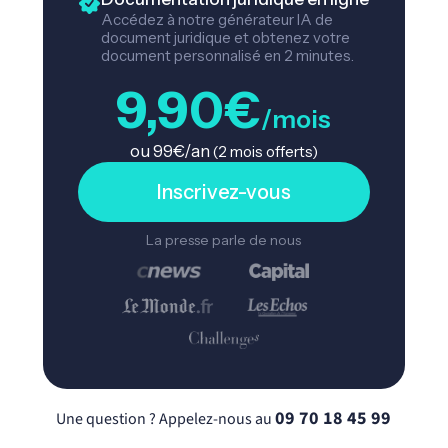
Accédez à notre générateur IA de
document juridique et obtenez votre
document personnalisé en 2 minutes.
9,90€
/mois
ou 99€/an
(2 mois offerts)
Inscrivez-vous
La presse parle de nous
09 70 18 45 99
Une question ? Appelez-nous au