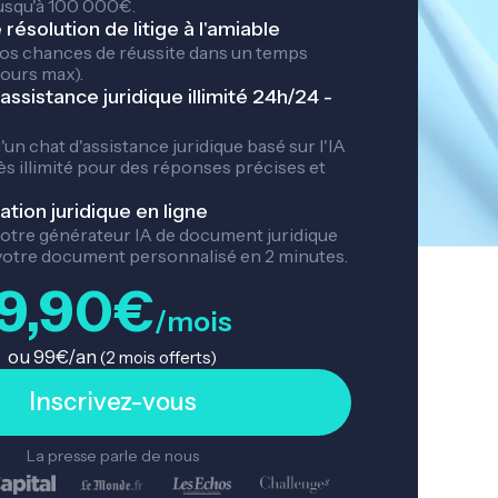
Naturalisation
usqu'à 100 000€.
tuelle
Titre de séjour
résolution de litige à l'amiable
z, eau
Santé
os chances de réussite dans un temps
jours max).
Erreurs médical
assistance juridique illimité 24h/24 -
Frais médicaux, 
hicule
assurances
le
'un chat d'assistance juridique basé sur l'IA
ès illimité pour des réponses précises et
ion juridique en ligne
otre générateur IA de document juridique
votre document personnalisé en 2 minutes.
9,90€
/mois
ou 99€/an
(2 mois offerts)
Inscrivez-vous
La presse parle de nous