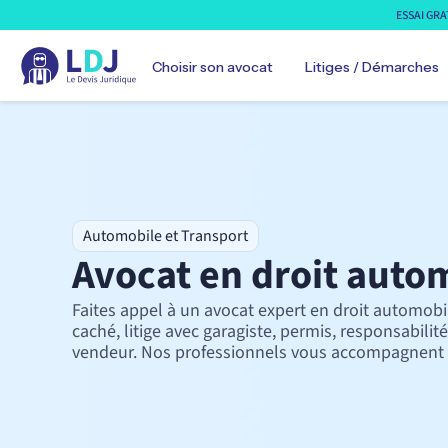
ESSAI GRA
Choisir son avocat
Litiges / Démarches
Automobile
Automobile et Transport
Avocat droit automobile
Avocat en droit auto
Avocat droit transports
Famille
Avocat droit des mineurs
Faites appel à un avocat expert en droit automobil
Avocat droit famille
caché, litige avec garagiste, permis, responsabili
Avocat expert divorce
vendeur. Nos professionnels vous accompagnent 
Avocat protection données
Travail
Avocat droit sécurité sociale
Avocat droit du travail