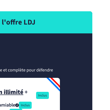
l'offre LDJ
le et complète pour défendre
n illimité
+
Inclus
’amiable
Inclus