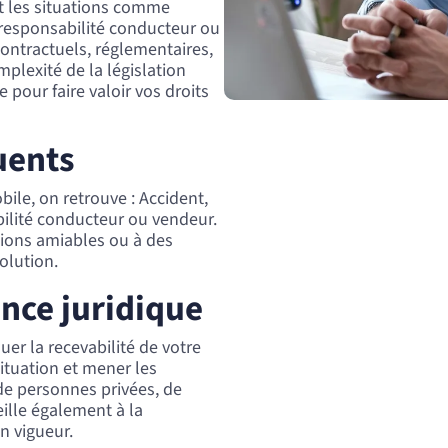
t les situations comme
, responsabilité conducteur ou
ontractuels, réglementaires,
mplexité de la législation
 pour faire valoir vos droits
uents
bile, on retrouve : Accident,
abilité conducteur ou vendeur.
tions amiables ou à des
volution.
ance juridique
er la recevabilité de votre
situation et mener les
 de personnes privées, de
eille également à la
n vigueur.