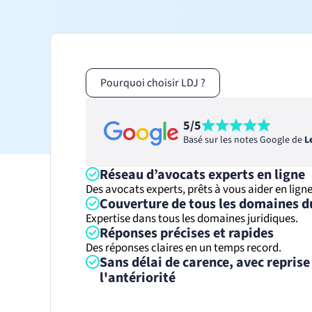
Sport et associations
Avocat droit du sport
Entreprises
Avocat droit affaires
Avocat droit fiscal
Pourquoi choisir LDJ ?
Avocat droit sociétés
5/5
Basé sur les notes Google de
L
Réseau d’avocats experts en ligne
Des avocats experts, prêts à vous aider en ligne
Couverture de tous les domaines d
Expertise dans tous les domaines juridiques.
Réponses précises et rapides
Des réponses claires en un temps record.
Sans délai de carence, avec reprise
l'antériorité