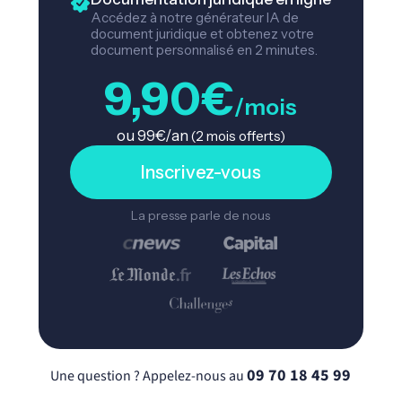
Accédez à notre générateur IA de
document juridique et obtenez votre
document personnalisé en 2 minutes.
9,90€
/mois
ou 99€/an
(2 mois offerts)
Inscrivez-vous
La presse parle de nous
09 70 18 45 99
Une question ? Appelez-nous au