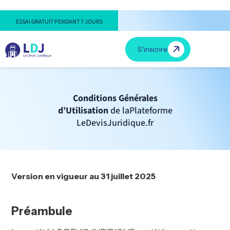
ESSAI GRATUIT PENDANT 7 JOURS
S'inscrire
Conditions Générales
d’Utilisation
de laPlateforme
LeDevisJuridique.fr
Version en vigueur au
31
juillet
2025
Préambule