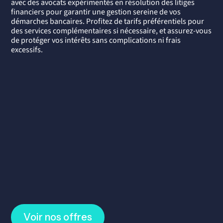
avec des avocats expérimentés en résolution des litiges
financiers pour garantir une gestion sereine de vos
démarches bancaires. Profitez de tarifs préférentiels pour
des services complémentaires si nécessaire, et assurez-vous
de protéger vos intérêts sans complications ni frais
excessifs.
Un réseau d’avocats experts
Identification et optimisation
des
démarches à entreprendre
Assistance
pour la préparation de votre
dossier
Gain
de temps et d'efficacité
Voir nos offres