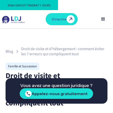
ESSAI GRATUIT PENDANT 7 JOURS
S'inscrire
Droit de visite et d'hébergement : comment éviter
Blog
les 7 erreurs qui compliquent tout
Famille et Succession
Droit de visite et
d'hébergement : comment
Vous avez une question juridique ?
éviter les 7 erreurs qui
Appelez-nous gratuitement
compliquent tout