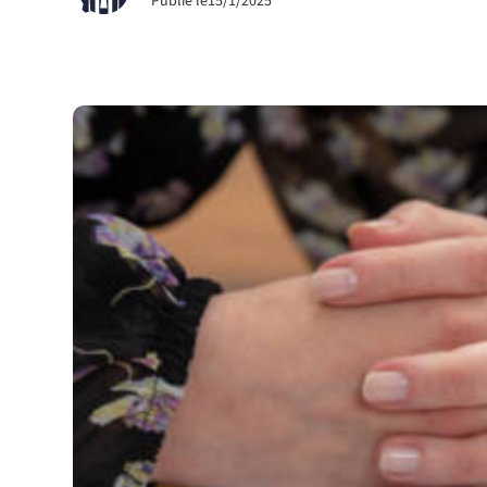
Publié le
15/1/2025
Sport et associations
Avocat droit du sport
Entreprises
Avocat droit affaires
Avocat droit fiscal
Avocat droit sociétés