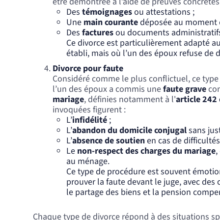
être démontrée à l’aide de preuves concrètes,
Des
témoignages
ou attestations ;
Une
main courante
déposée au moment d
Des
factures
ou documents administratifs
Ce divorce est particulièrement adapté aux
établi, mais où l’un des époux refuse de
Divorce pour faute
Considéré comme le plus conflictuel, ce type
l’un des époux a commis une
faute grave
con
mariage
, définies notamment à l'
article 242 
invoquées figurent :
L’
infidélité
;
L’
abandon du domicile conjugal
sans just
L’
absence de soutien
en cas de difficultés
Le
non-respect des charges du mariage
,
au ménage.
Ce type de procédure est souvent émotion
prouver la faute devant le juge, avec de
le partage des biens et la pension compe
Chaque type de divorce répond à des situations spé