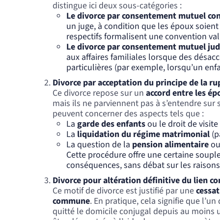
distingue ici deux sous-catégories :
Le divorce par consentement mutuel con
un juge, à condition que les époux soient
respectifs formalisent une convention val
Le divorce par consentement mutuel jud
aux affaires familiales lorsque des désac
particulières (par exemple, lorsqu’un en
Divorce par acceptation du principe de la r
Ce divorce repose sur un
accord entre les ép
mais ils ne parviennent pas à s’entendre sur
peuvent concerner des aspects tels que :
La
garde des enfants
ou le droit de visite 
La
liquidation du régime matrimonial
(p
La question de la
pension alimentaire
ou
Cette procédure offre une certaine souple
conséquences, sans débat sur les raisons 
Divorce pour altération définitive du lien co
Ce motif de divorce est justifié par une
cessat
commune
. En pratique, cela signifie que l’u
quitté le domicile conjugal depuis au moins u