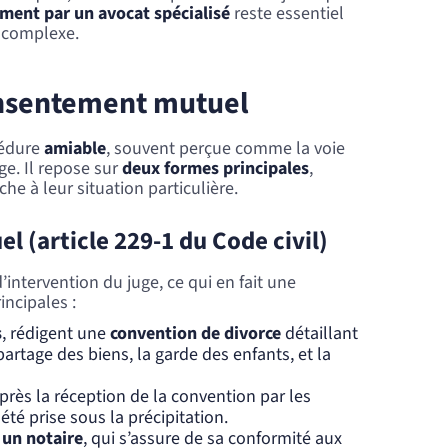
ent par un avocat spécialisé
reste essentiel
t complexe.
onsentement mutuel
cédure
amiable
, souvent perçue comme la voie
ge. Il repose sur
deux formes principales
,
he à leur situation particulière.
el
(article 229-1 du Code civil)
’intervention du juge, ce qui en fait une
incipales :
s
, rédigent une
convention de divorce
détaillant
artage des biens, la garde des enfants, et la
rès la réception de la convention par les
été prise sous la précipitation.
 un notaire
, qui s’assure de sa conformité aux