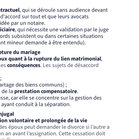
tractuel
, qui se déroule sans audience devant
 d'accord sur tout et que leurs avocats
idée par un notaire.
iciaire
, qui nécessite une validation par le juge
cords subsistent ou dans certaines situations
fant mineur demande à être entendu).
upture du mariage
oux quant à la rupture du lien matrimonial
,
 ses
conséquences
. Les sujets de désaccord
;
artage des biens communs) ;
 de la
prestation compensatoire
.
sse, car elle se concentre sur la gestion des
ayant conduit à la séparation.
njugal
ion volontaire et prolongée de la vie
n des époux peut demander le divorce si l’autre a
n an avant l’assignation. Cette cessation doit