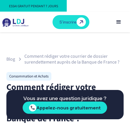
ESSAI GRATUIT PENDANT 7 JOURS
S'inscrire
Comment rédiger votre courrier de dossier
Blog
surendettement auprès de la Banque de France ?
Consommation et Achats
Comment rédiger votre
courrier de dossier
Vous avez une question juridique ?
surendettement auprès de la
Appelez-nous gratuitement
Banque de France ?