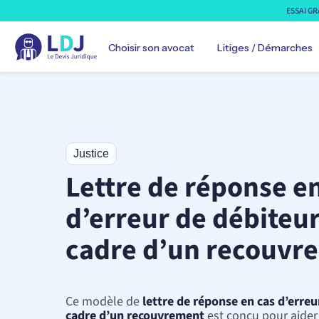
ESSAI GR
Choisir son avocat
Litiges / Démarches
Automobile
Justice
Avocat droit automobile
Lettre de réponse e
Avocat droit transports
Famille
d’erreur de débiteur
Avocat droit des mineurs
Avocat droit famille
cadre d’un recouvr
Avocat expert divorce
Avocat protection données
Travail
Avocat droit sécurité sociale
Ce modèle de
lettre de réponse en cas d’erreu
Avocat droit du travail
cadre d’un recouvrement
est conçu pour aider