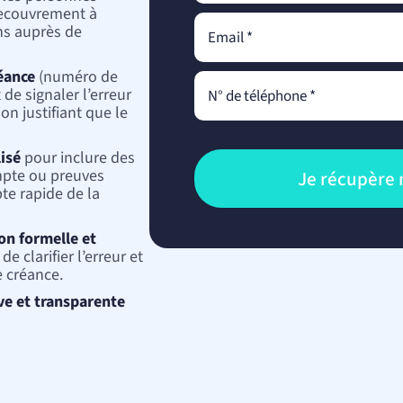
recouvrement à
Télécoms, TV, Internet
Avocat propriété intellec
ions auprès de
Énergie : électricité, g
Avocat droit numérique
Déménagement
Automobile
réance
(numéro de
Achat ou vente d’un vé
de signaler l’erreur
Réparation d’un véhicu
on justifiant que le
isé
pour inclure des
mpte ou preuves
te rapide de la
n formelle et
 clarifier l’erreur et
e créance.
ve et transparente