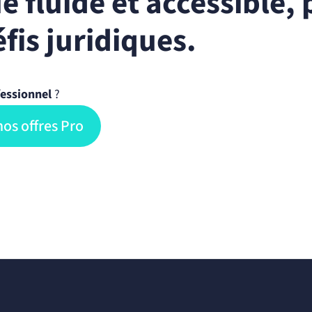
e fluide et accessible,
fis juridiques.
essionnel
?
os offres Pro