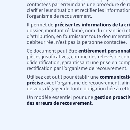
Sport et associations
contactées par erreur dans une procédure de 
clarifier leur situation et rectifier les informat
Avocat droit du sport
l’organisme de recouvrement.
Entreprises
Avocat droit affaires
Il permet de
préciser les informations de la c
Avocat droit fiscal
dossier, montant réclamé, nom du créancier) et 
Avocat droit sociétés
d’attribution, en fournissant toute documentati
débiteur réel n’est pas la personne contactée.
Ce document peut être
entièrement personnal
pièces justificatives, comme des relevés de co
d’identification, garantissant une prise en comp
rectification par l’organisme de recouvrement.
Utilisez cet outil pour établir une
communicatio
précise
avec l’organisme de recouvrement, afin de
de vous dégager de toute obligation liée à cett
Un modèle essentiel pour une
gestion proacti
des erreurs de recouvrement
.