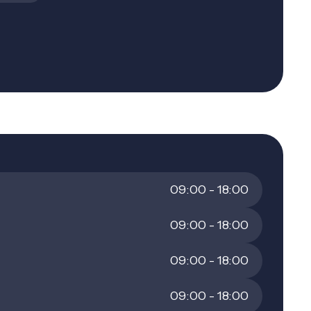
Naturalisation
tuelle
Titre de séjour
az, eau
Santé
Erreurs médical
Frais médicaux, 
hicule
assurances
le
09:00 - 18:00
09:00 - 18:00
09:00 - 18:00
09:00 - 18:00