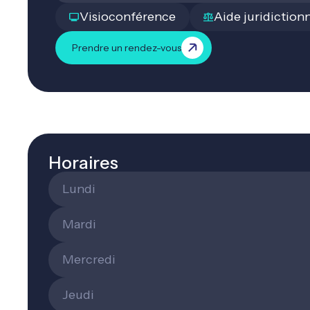
Sport et associations
Visioconférence
Aide juridiction
Avocat droit du sport
Entreprises
Prendre un rendez-vous
Avocat droit affaires
Avocat droit fiscal
Avocat droit sociétés
Horaires
Lundi
Mardi
Mercredi
Jeudi