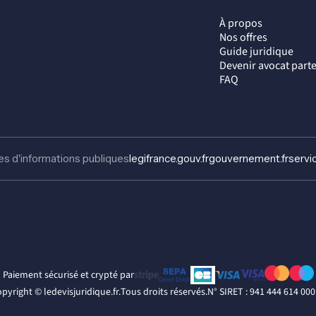
À propos
Nos offres
Guide juridique
Devenir avocat part
FAQ
es d'informations publiques
legifrance.gouv.fr
gouvernement.fr
servic
Paiement sécurisé et crypté par
opyright ©
ledevisjuridique.fr.
Tous droits réservés.
N° SIRET : 941 444 614 00