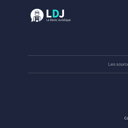
Les sourc
C