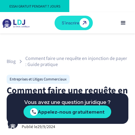
ESSAI GRATUIT PENDANT 7 JOURS
S'inscrire
Comment faire une requête en injonction de payer
Blog
: Guide pratique
Entreprises et Litiges Commerciaux
Comment faire une requête en
injonction de payer ?
Vous avez une question juridique ?
Appelez-nous gratuitement
Par LDJ
Publié le
29/9/2024