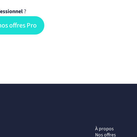
essionnel
?
os offres Pro
À propos
Nos offres