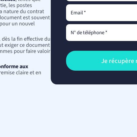
rtie, les postes
Télécoms, TV, Internet
Avocat propriété intellec
a nature du contrat
Énergie : électricité, g
Avocat droit numérique
e document est souvent
Déménagement
 pour un nouvel
Automobile
Achat ou vente d’un vé
Réparation d’un véhicu
 dès la fin effective du
eut exiger ce document
mmes pour faire valoir
conforme aux
remise claire et en