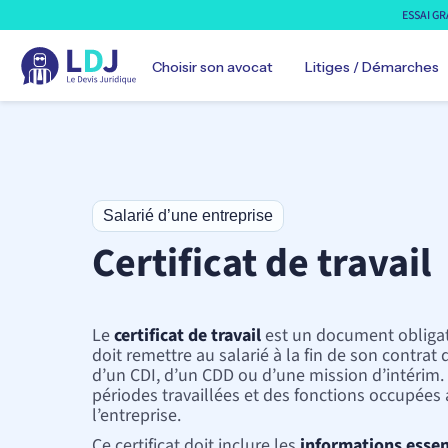
ESSAI GR
Choisir son avocat
Litiges / Démarches
Automobile
Salarié d’une entreprise
Avocat droit automobile
Certificat de travail
Avocat droit transports
Famille
Avocat droit des mineurs
Avocat droit famille
Le
certificat de travail
est un document obligat
Avocat expert divorce
doit remettre au salarié à la fin de son contrat de
Avocat protection données
d’un CDI, d’un CDD ou d’une mission d’intérim. 
Travail
périodes travaillées et des fonctions occupées 
l’entreprise.
Avocat droit sécurité sociale
Avocat droit du travail
Ce certificat doit inclure les
informations essen