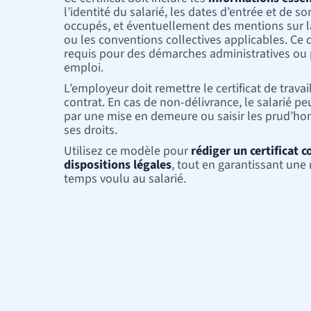
Sport et associations
l’identité du salarié, les dates d’entrée et de so
Avocat droit du sport
occupés, et éventuellement des mentions sur l
ou les conventions collectives applicables. C
Entreprises
requis pour des démarches administratives ou
Avocat droit affaires
emploi.
Avocat droit fiscal
Avocat droit sociétés
L’employeur doit remettre le certificat de travail
contrat. En cas de non-délivrance, le salarié p
par une mise en demeure ou saisir les prud’ho
ses droits.
Utilisez ce modèle pour
rédiger un certificat 
dispositions légales
, tout en garantissant une 
temps voulu au salarié.